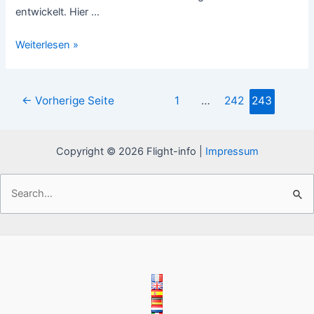
entwickelt. Hier …
Flughafen
Weiterlesen »
Fuerteventura
Abflug
/
Seitennummerierung
←
Vorherige Seite
1
…
242
243
Abflüge
der
Beiträge
Copyright © 2026 Flight-info |
Impressum
Suchen
nach: