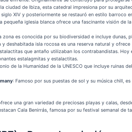
 la ciudad de Ibiza, esta catedral impresiona por su arquite
 siglo XIV y posteriormente se restauró en estilo barroco en 
ta pequeña iglesia blanca ofrece una fascinante visión de la
ta zona es conocida por su biodiversidad e incluye dunas, p
a y deshabitada isla rocosa es una reserva natural y ofrece
talactitas que antaño utilizaban los contrabandistas. Hoy e
onantes estalagmitas y estalactitas.
monio de la Humanidad de la UNESCO que incluye ruinas del s
rtmany
: Famoso por sus puestas de sol y su música chill, es 
ofrece una gran variedad de preciosas playas y calas, desd
 destacan Cala Benirrás, famosa por su festival semanal de t