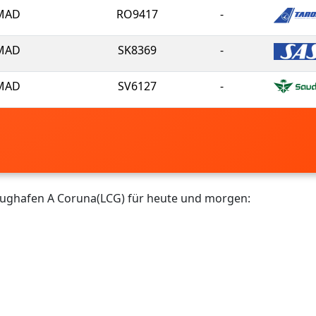
MAD
RO9417
-
MAD
SK8369
-
MAD
SV6127
-
Flughafen A Coruna(LCG) für heute und morgen: