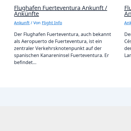
Flughafen Fuerteventura Ankunft /
Fl
Ankünfte
An
Ankunft
/ Von
Flight Info
Ank
Der Flughafen Fuerteventura, auch bekannt
De
als Aeropuerto de Fuerteventura, ist ein
Cé
zentraler Verkehrsknotenpunkt auf der
de
spanischen Kanareninsel Fuerteventura. Er
La
befindet…