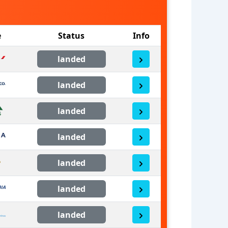
e
Status
Info
landed
landed
landed
landed
landed
landed
landed