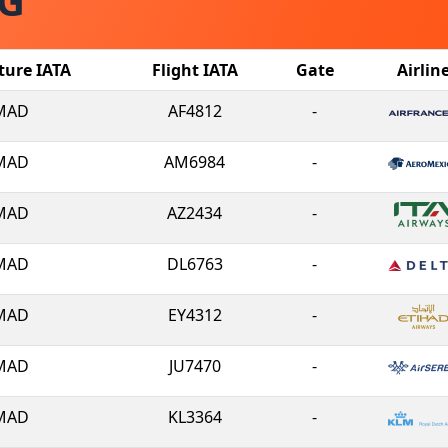
CG
ture IATA
Flight IATA
Gate
Airlin
MAD
AF4812
-
MAD
AM6984
-
MAD
AZ2434
-
MAD
DL6763
-
MAD
EY4312
-
MAD
JU7470
-
MAD
KL3364
-