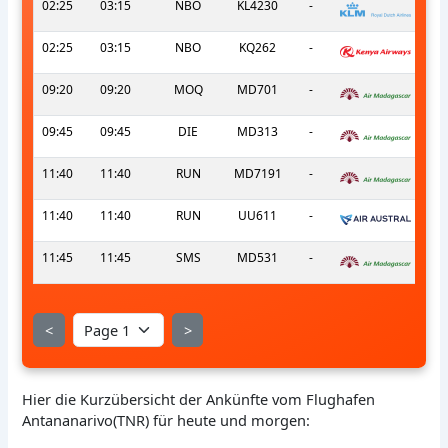
02:25
03:15
NBO
KL4230
-
02:25
03:15
NBO
KQ262
-
09:20
09:20
MOQ
MD701
-
09:45
09:45
DIE
MD313
-
11:40
11:40
RUN
MD7191
-
11:40
11:40
RUN
UU611
-
11:45
11:45
SMS
MD531
-
<
>
Hier die Kurzübersicht der Ankünfte vom Flughafen
Antananarivo(TNR) für heute und morgen: