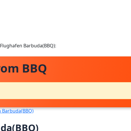
m Flughafen Barbuda(BBQ):
from BBQ
n Barbuda(BBQ)
uda(BBQ)