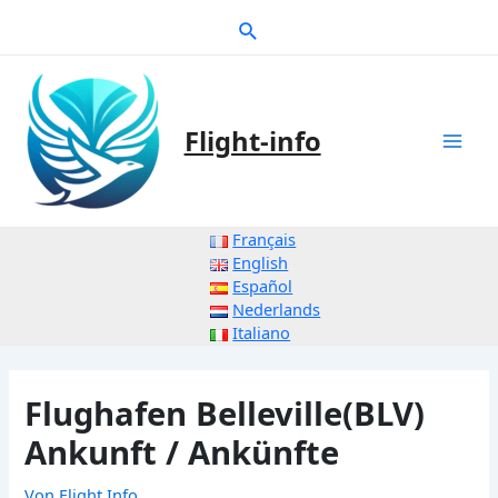
Zum
Suche
Inhalt
springen
Flight-info
Mai
Men
Français
English
Español
Nederlands
Italiano
Flughafen Belleville(BLV)
Ankunft / Ankünfte
Von
Flight Info