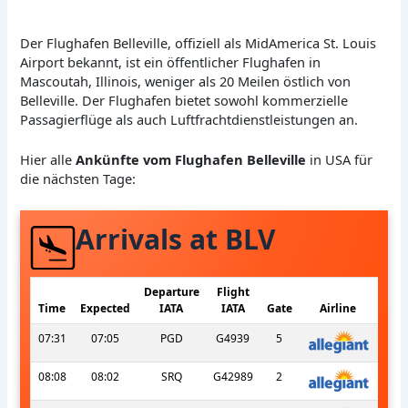
Der Flughafen Belleville, offiziell als MidAmerica St. Louis
Airport bekannt, ist ein öffentlicher Flughafen in
Mascoutah, Illinois, weniger als 20 Meilen östlich von
Belleville. Der Flughafen bietet sowohl kommerzielle
Passagierflüge als auch Luftfrachtdienstleistungen an.
Hier alle
Ankünfte vom Flughafen Belleville
in USA für
die nächsten Tage:
Arrivals at BLV
Departure
Flight
Time
Expected
IATA
IATA
Gate
Airline
07:31
07:05
PGD
G4939
5
08:08
08:02
SRQ
G42989
2