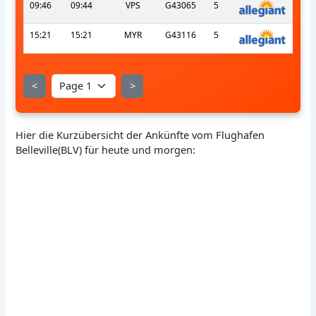
09:46
09:44
VPS
G43065
5
15:21
15:21
MYR
G43116
5
<
>
Hier die Kurzübersicht der Ankünfte vom Flughafen
Belleville(BLV) für heute und morgen: