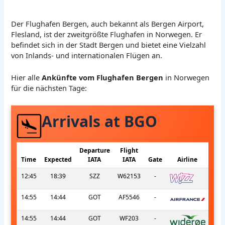
Der Flughafen Bergen, auch bekannt als Bergen Airport,
Flesland, ist der zweitgrößte Flughafen in Norwegen. Er
befindet sich in der Stadt Bergen und bietet eine Vielzahl
von Inlands- und internationalen Flügen an.
Hier alle
Ankünfte vom Flughafen Bergen
in Norwegen
für die nächsten Tage:
Arrivals at BGO
Departure
Flight
Time
Expected
IATA
IATA
Gate
Airline
12:45
18:39
SZZ
W62153
-
14:55
14:44
GOT
AF5546
-
14:55
14:44
GOT
WF203
-