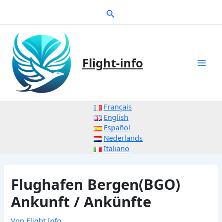
Zum
Suche
Inhalt
springen
Flight-info
Mai
Men
Français
English
Español
Nederlands
Italiano
Flughafen Bergen(BGO)
Ankunft / Ankünfte
Von
Flight Info