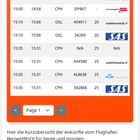
15:00
14:58
CPH
DY967
-
15:10
15:06
OSL
AF4911
20
15:10
15:06
OSL
SK269
20
15:35
15:31
CPH
N/A
25
N/A
15:35
15:31
CPH
AF4580
25
15:35
15:31
CPH
KL8638
25
15:35
15:31
CPH
SK2868
25
<
>
Hier die Kurzübersicht der Ankünfte vom Flughafen
Bergen(BGO) für heute und morgen: