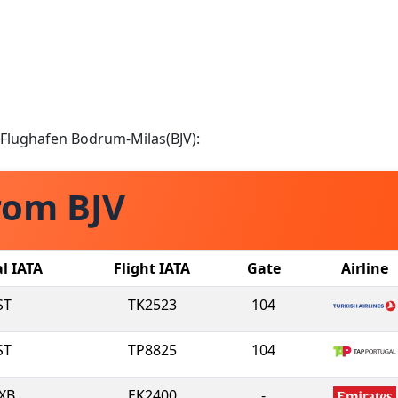
m Flughafen Bodrum-Milas(BJV):
rom BJV
al IATA
Flight IATA
Gate
Airline
ST
TK2523
104
ST
TP8825
104
XB
EK2400
-