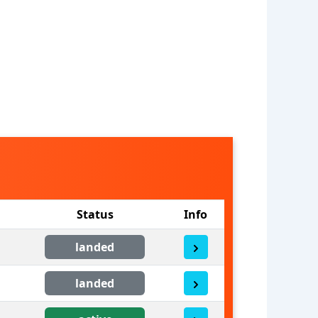
Status
Info
landed
landed