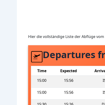
Hier die vollständige Liste der Abflüge vo
Departures f
Time
Expected
Arriv
15:00
15:56
I
15:00
15:56
I
15:30
15:26
D