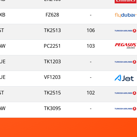
XB
FZ628
-
ST
TK2513
106
AW
PC2251
103
UE
TK1203
-
UE
VF1203
-
ST
TK2515
102
AW
TK3095
-