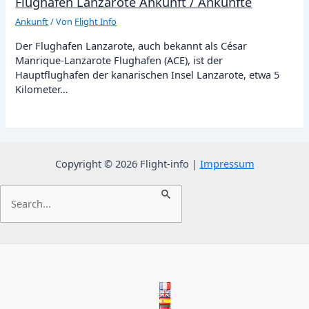
Flughafen Lanzarote Ankunft / Ankünfte
Ankunft
/ Von
Flight Info
Der Flughafen Lanzarote, auch bekannt als César
Manrique-Lanzarote Flughafen (ACE), ist der
Hauptflughafen der kanarischen Insel Lanzarote, etwa 5
Kilometer…
Copyright © 2026 Flight-info |
Impressum
Suchen
nach: