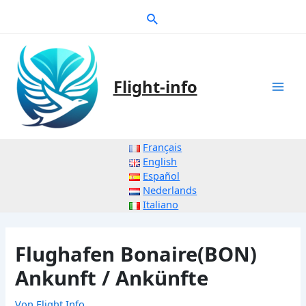
Zum
Suche
Inhalt
springen
Flight-info
Mai
Men
Français
English
Español
Nederlands
Italiano
Flughafen Bonaire(BON)
Ankunft / Ankünfte
Von
Flight Info