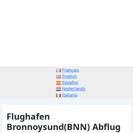
Français
English
Español
Nederlands
Italiano
Flughafen
Bronnoysund(BNN) Abflug