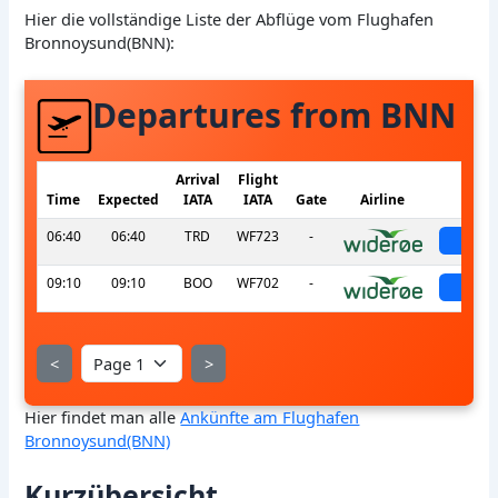
Hier die vollständige Liste der Abflüge vom Flughafen
Bronnoysund(BNN):
Departures from BNN
Arrival
Flight
Time
Expected
IATA
IATA
Gate
Airline
St
06:40
06:40
TRD
WF723
-
sche
09:10
09:10
BOO
WF702
-
sche
<
>
Hier findet man alle
Ankünfte am Flughafen
Bronnoysund(BNN)
Kurzübersicht