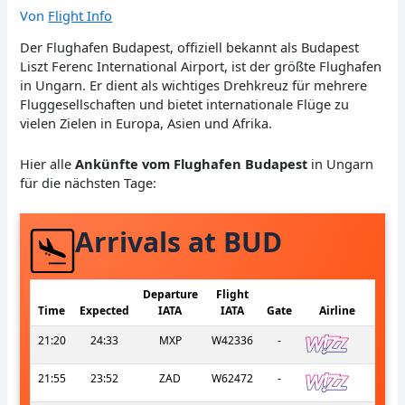
Von
Flight Info
Der Flughafen Budapest, offiziell bekannt als Budapest
Liszt Ferenc International Airport, ist der größte Flughafen
in Ungarn. Er dient als wichtiges Drehkreuz für mehrere
Fluggesellschaften und bietet internationale Flüge zu
vielen Zielen in Europa, Asien und Afrika.
Hier alle
Ankünfte vom Flughafen Budapest
in Ungarn
für die nächsten Tage:
Arrivals at BUD
Departure
Flight
Time
Expected
IATA
IATA
Gate
Airline
21:20
24:33
MXP
W42336
-
21:55
23:52
ZAD
W62472
-