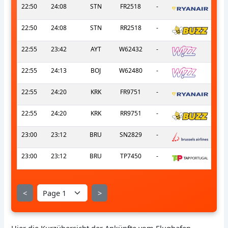
22:50
24:08
STN
FR2518
-
22:50
24:08
STN
RR2518
-
22:55
23:42
AYT
W62432
-
22:55
24:13
BOJ
W62480
-
22:55
24:20
KRK
FR9751
-
22:55
24:20
KRK
RR9751
-
23:00
23:12
BRU
SN2829
-
23:00
23:12
BRU
TP7450
-
<
>