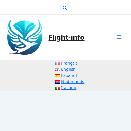
Zum
Suche
Inhalt
springen
Flight-info
Mai
Men
Français
English
Español
Nederlands
Italiano