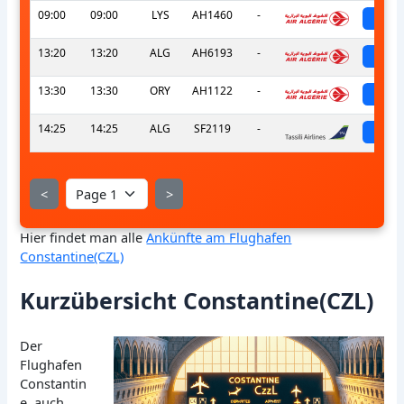
09:00
09:00
LYS
AH1460
-
sch
13:20
13:20
ALG
AH6193
-
sch
13:30
13:30
ORY
AH1122
-
sch
14:25
14:25
ALG
SF2119
-
sch
<
>
Hier findet man alle
Ankünfte am Flughafen
Constantine(CZL)
Kurzübersicht Constantine(CZL)
Der
Flughafen
Constantin
e, auch