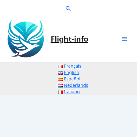
Zum
Suche
Inhalt
springen
Flight-info
Mai
Men
Français
English
Español
Nederlands
Italiano