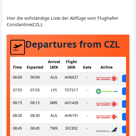
Hier die vollständige Liste der Abflüge vom Flughafen
Constantine(CZL):
Departures from CZL
Arrival
Flight
Time
Expected
IATA
IATA
Gate
Airline
S
06:00
06:00
ALG
AH6027
-
sch
07:55
07:55
LYS
TO7317
-
sch
08:15
08:15
MRS
AH1426
-
sch
08:30
08:30
ALG
AH6191
-
sch
08:45
08:45
TMX
SF2302
-
sch