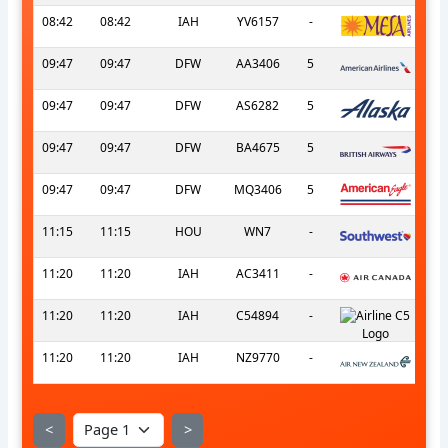
08:42
08:42
IAH
YV6157
-
09:47
09:47
DFW
AA3406
5
09:47
09:47
DFW
AS6282
5
09:47
09:47
DFW
BA4675
5
09:47
09:47
DFW
MQ3406
5
11:15
11:15
HOU
WN7
-
11:20
11:20
IAH
AC3411
-
11:20
11:20
IAH
C54894
-
11:20
11:20
IAH
NZ9770
-
<
>