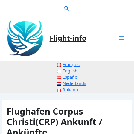
Zum
Suche
Inhalt
springen
Flight-info
Mai
Men
Français
English
Español
Nederlands
Italiano
Flughafen Corpus
Christi(CRP) Ankunft /
Ankünfte