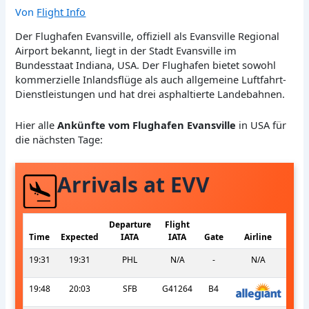
Von
Flight Info
Der Flughafen Evansville, offiziell als Evansville Regional
Airport bekannt, liegt in der Stadt Evansville im
Bundesstaat Indiana, USA. Der Flughafen bietet sowohl
kommerzielle Inlandsflüge als auch allgemeine Luftfahrt-
Dienstleistungen und hat drei asphaltierte Landebahnen.
Hier alle
Ankünfte vom Flughafen Evansville
in USA für
die nächsten Tage:
Arrivals at EVV
Departure
Flight
Time
Expected
IATA
IATA
Gate
Airline
19:31
19:31
PHL
N/A
-
N/A
19:48
20:03
SFB
G41264
B4