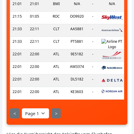
21:01
21:01
BMI
N/A
-
N/A
21:15
01:05
ROC
OO9920
-
21:33
22:11
CLT
AA5881
-
21:33
22:11
CLT
PT5881
-
22:01
22:00
ATL
9E5182
-
22:01
22:00
ATL
AM3374
-
22:01
22:00
ATL
DL5182
-
22:01
22:00
ATL
KE3603
-
<
>