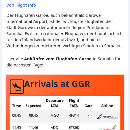
Von
Flight Info
Der Flughafen Garoe, auch bekannt als Garowe
International Airport, ist der wichtigste Flughafen der
Stadt Garowe in der autonomen Region Puntland in
Somalia. Es ist ein nationaler Flughafen, der hauptsächlich
für den Inlandsverkehr genutzt wird, und bietet
Verbindungen zu mehreren wichtigen Städten in Somalia.
Hier alle
Ankünfte vom Flughafen Garoe
in Somalia für
die nächsten Tage:
Arrivals at GGR
Departure
Flight
Time
Expected
IATA
IATA
Gate
Airline
09:45
09:45
MGQ
4F314
-
11:45
11:46
ADD
ET368
-