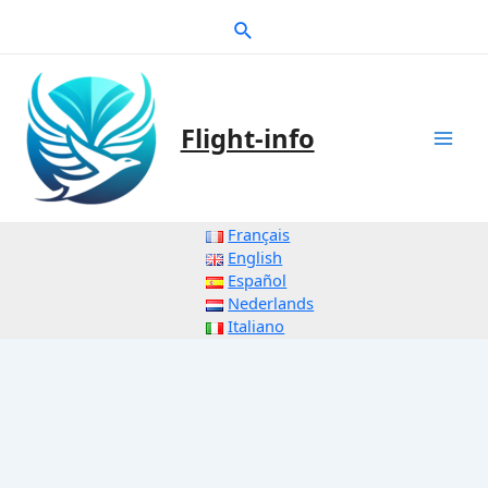
Zum
Suche
Inhalt
springen
Flight-info
Mai
Men
Français
English
Español
Nederlands
Italiano