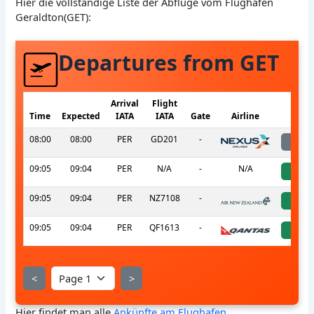
Hier die vollständige Liste der Abflüge vom Flughafen
Geraldton(GET):
Departures from GET
Arrival
Flight
Time
Expected
IATA
IATA
Gate
Airline
S
08:00
08:00
PER
GD201
-
l
09:05
09:04
PER
N/A
-
N/A
a
09:05
09:04
PER
NZ7108
-
a
09:05
09:04
PER
QF1613
-
a
<
>
Hier findet man alle
Ankünfte am Flughafen