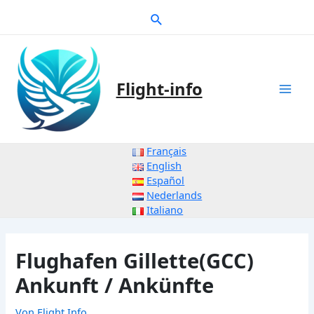
Zum
Suche
Inhalt
springen
Flight-info
Mai
Men
Français
English
Español
Nederlands
Italiano
Flughafen Gillette(GCC)
Ankunft / Ankünfte
Von
Flight Info