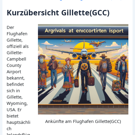
Kurzübersicht Gillette(GCC)
Der
Flughafen
Gillette,
offiziell als
Gillette-
Campbell
County
Airport
bekannt,
befindet
sich in
Gillette,
Wyoming,
USA. Er
bietet
Ankünfte am Flughafen Gillette(GCC)
hauptsächli
ch
Inlandsflüg