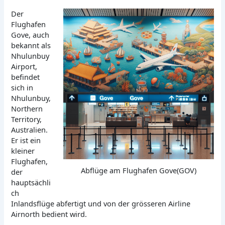
Der
Flughafen
Gove, auch
bekannt als
Nhulunbuy
Airport,
befindet
sich in
Nhulunbuy,
Northern
Territory,
Australien.
Er ist ein
kleiner
Flughafen,
Abflüge am Flughafen Gove(GOV)
der
hauptsächli
ch
Inlandsflüge abfertigt und von der grösseren Airline
Airnorth bedient wird.