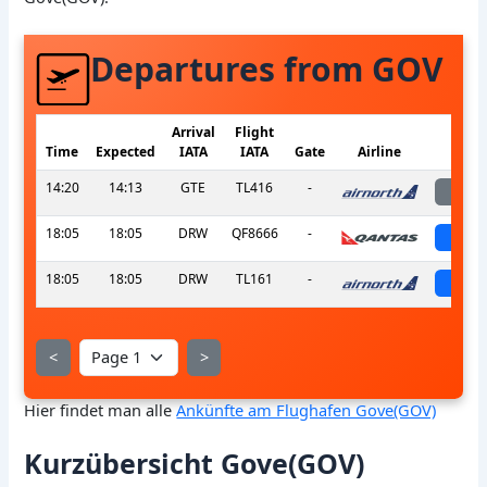
Departures from GOV
Arrival
Flight
Time
Expected
IATA
IATA
Gate
Airline
S
14:20
14:13
GTE
TL416
-
la
18:05
18:05
DRW
QF8666
-
sch
18:05
18:05
DRW
TL161
-
sch
<
>
Hier findet man alle
Ankünfte am Flughafen Gove(GOV)
Kurzübersicht Gove(GOV)