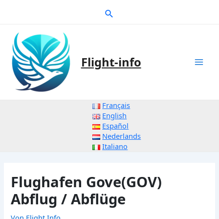
Zum
Suche
Inhalt
springen
Flight-info
Mai
Men
Français
English
Español
Nederlands
Italiano
Flughafen Gove(GOV)
Abflug / Abflüge
Von
Flight Info