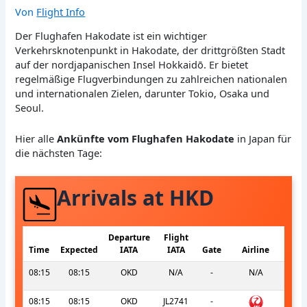
Von
Flight Info
Der Flughafen Hakodate ist ein wichtiger
Verkehrsknotenpunkt in Hakodate, der drittgrößten Stadt
auf der nordjapanischen Insel Hokkaidō. Er bietet
regelmäßige Flugverbindungen zu zahlreichen nationalen
und internationalen Zielen, darunter Tokio, Osaka und
Seoul.
Hier alle
Ankünfte vom Flughafen Hakodate
in Japan für
die nächsten Tage:
Arrivals at HKD
Departure
Flight
Time
Expected
IATA
IATA
Gate
Airline
08:15
08:15
OKD
N/A
-
N/A
08:15
08:15
OKD
JL2741
-