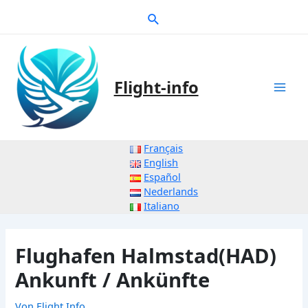
Zum
Suche
Inhalt
springen
Flight-info
Mai
Men
Français
English
Español
Nederlands
Italiano
Flughafen Halmstad(HAD)
Ankunft / Ankünfte
Von
Flight Info