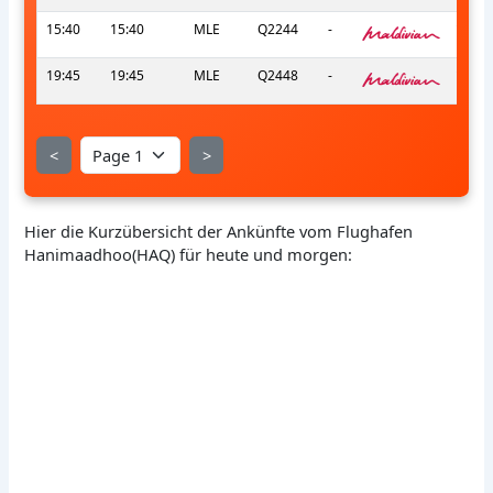
15:40
15:40
MLE
Q2244
-
s
19:45
19:45
MLE
Q2448
-
s
<
>
Hier die Kurzübersicht der Ankünfte vom Flughafen
Hanimaadhoo(HAQ) für heute und morgen: