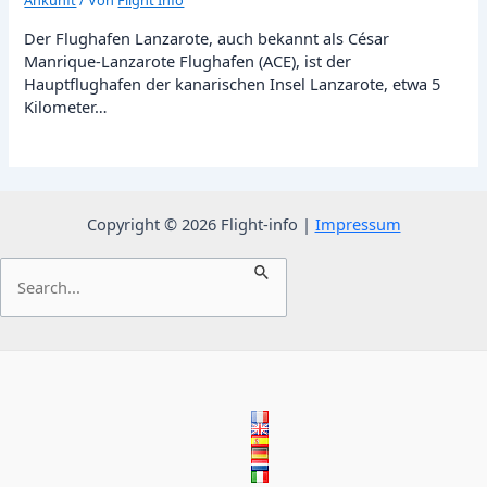
Ankunft
/ Von
Flight Info
Der Flughafen Lanzarote, auch bekannt als César
Manrique-Lanzarote Flughafen (ACE), ist der
Hauptflughafen der kanarischen Insel Lanzarote, etwa 5
Kilometer…
Copyright © 2026 Flight-info |
Impressum
Suchen
nach: