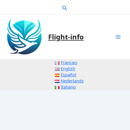
Zum
Suche
Inhalt
springen
Flight-info
Mai
Men
Français
English
Español
Nederlands
Italiano