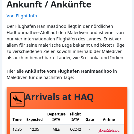
Ankunft / Ankünfte
Von
Flight Info
Der Flughafen Hanimaadhoo liegt in der nördlichen
Hädhunmathee-Atoll auf den Malediven und ist einer von
nur vier internationalen Flughäfen des Landes. Er ist vor
allem für seine malerische Lage bekannt und bietet Flüge
zu verschiedenen Zielen sowohl innerhalb der Malediven
als auch in benachbarte Länder, wie Sri Lanka und Indien.
Hier alle
Ankünfte vom Flughafen Hanimaadhoo
in
Malediven für die nächsten Tage:
Arrivals at HAQ
Departure
Flight
Time
Expected
IATA
IATA
Gate
Airline
12:35
12:35
MLE
Q2242
-