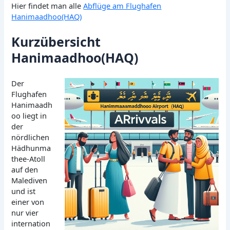
Hier findet man alle
Abflüge am Flughafen
Hanimaadhoo(HAQ)
Kurzübersicht
Hanimaadhoo(HAQ)
Der
Flughafen
Hanimaadh
oo liegt in
der
nördlichen
Hädhunma
thee-Atoll
auf den
Malediven
und ist
einer von
nur vier
internation