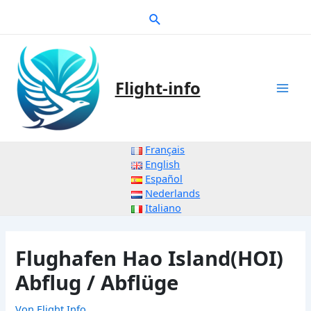
Zum
Suche
Inhalt
springen
Flight-info
Mai
Men
Français
English
Español
Nederlands
Italiano
Flughafen Hao Island(HOI)
Abflug / Abflüge
Von
Flight Info