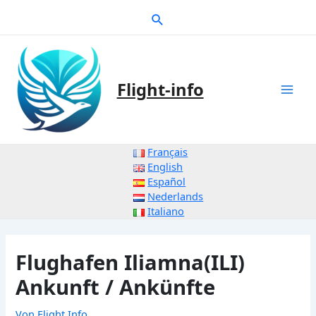
Zum
Suche
Inhalt
springen
Flight-info
Mai
Men
Français
English
Español
Nederlands
Italiano
Flughafen Iliamna(ILI)
Ankunft / Ankünfte
Von
Flight Info