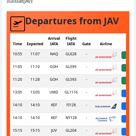
Ilulissat(JAV):
Departures from JAV
Arrival
Flight
Time
Expected
IATA
IATA
Gate
Airline
S
10:55
11:07
NAQ
GL628
-
a
11:05
11:10
GOH
GL595
-
a
11:20
11:28
GOH
GL593
-
a
13:05
13:05
UMD
GL1116
-
sch
14:10
14:10
KEF
FI128
-
sch
14:10
14:10
KEF
NY128
-
sch
15:15
15:15
JUV
GL204
-
sch