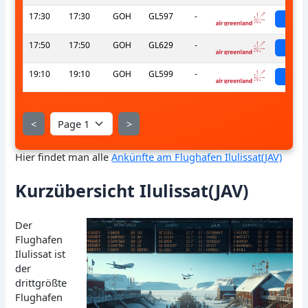
17:30
17:30
GOH
GL597
-
sch
17:50
17:50
GOH
GL629
-
sch
19:10
19:10
GOH
GL599
-
sch
<
>
Hier findet man alle
Ankünfte am Flughafen Ilulissat(JAV)
Kurzübersicht Ilulissat(JAV)
Der
Flughafen
Ilulissat ist
der
drittgrößte
Flughafen