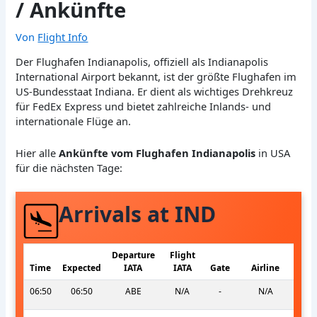
/ Ankünfte
Von
Flight Info
Der Flughafen Indianapolis, offiziell als Indianapolis
International Airport bekannt, ist der größte Flughafen im
US-Bundesstaat Indiana. Er dient als wichtiges Drehkreuz
für FedEx Express und bietet zahlreiche Inlands- und
internationale Flüge an.
Hier alle
Ankünfte vom Flughafen Indianapolis
in USA
für die nächsten Tage:
Arrivals at IND
Departure
Flight
Time
Expected
IATA
IATA
Gate
Airline
06:50
06:50
ABE
N/A
-
N/A