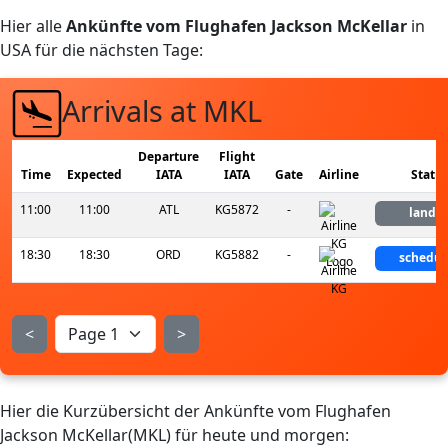
Hier alle
Ankünfte vom Flughafen Jackson McKellar
in
USA für die nächsten Tage:
Arrivals at MKL
Departure
Flight
Time
Expected
IATA
IATA
Gate
Airline
Statu
11:00
11:00
ATL
KG5872
-
lande
18:30
18:30
ORD
KG5882
-
schedul
<
>
Hier die Kurzübersicht der Ankünfte vom Flughafen
Jackson McKellar(MKL) für heute und morgen: