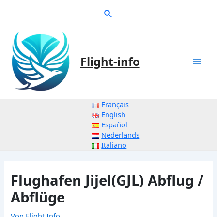
Zum
Suche
Inhalt
springen
Flight-info
Mai
Men
Français
English
Español
Nederlands
Italiano
Flughafen Jijel(GJL) Abflug /
Abflüge
Von
Flight Info