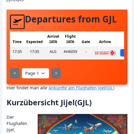
Departures from GJL
Arrival
Flight
Time
Expected
IATA
IATA
Gate
Airline
S
17:35
17:35
ALG
AH6059
-
sch
<
>
Hier findet man alle
Ankünfte am Flughafen Jijel(GJL)
Kurzübersicht Jijel(GJL)
Der
Flughafen
Jijel,