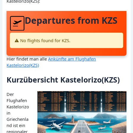
Kastelorizo(KZS):
Departures from KZS
⚠️ No flights found for KZS.
Hier findet man alle
Ankünfte am Flughafen
Kastelorizo(KZS)
Kurzübersicht Kastelorizo(KZS)
Der
Flughafen
Kastelorizo
in
Griechenla
nd ist ein
regionaler