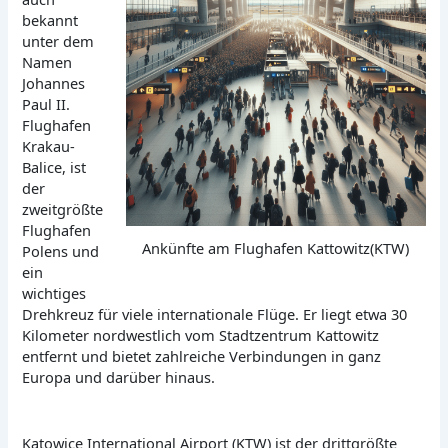
bekannt
unter dem
Namen
Johannes
Paul II.
Flughafen
Krakau-
Balice, ist
der
zweitgrößte
Flughafen
Ankünfte am Flughafen Kattowitz(KTW)
Polens und
ein
wichtiges
Drehkreuz für viele internationale Flüge. Er liegt etwa 30
Kilometer nordwestlich vom Stadtzentrum Kattowitz
entfernt und bietet zahlreiche Verbindungen in ganz
Europa und darüber hinaus.
Katowice International Airport (KTW) ist der drittgrößte