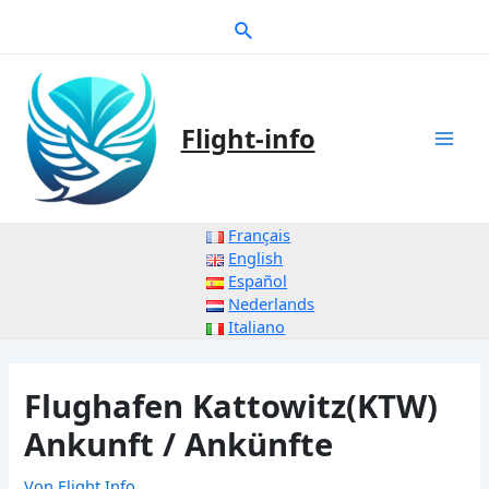
Zum
Suche
Inhalt
springen
Flight-info
Mai
Men
Français
English
Español
Nederlands
Italiano
Flughafen Kattowitz(KTW)
Ankunft / Ankünfte
Von
Flight Info