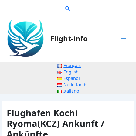
Zum
Suche
Inhalt
springen
Flight-info
Mai
Men
Français
English
Español
Nederlands
Italiano
Flughafen Kochi
Ryoma(KCZ) Ankunft /
Ankünfte