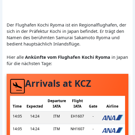
Der Flughafen Kochi Ryoma ist ein Regionalflughafen, der
sich in der Präfektur Kochi in Japan befindet. Er trägt den
Namen des berühmten Samurai Sakamoto Ryoma und
bedient hauptsächlich Inlandsflüge.
Hier alle
Ankünfte vom Flughafen Kochi Ryoma
in Japan
für die nächsten Tage:
Arrivals at KCZ
Departure
Flight
Time
Expected
IATA
IATA
Gate
Airline
14:05
14:24
ITM
EH1607
-
14:05
14:24
ITM
NH1607
-