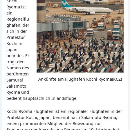
Kochi
Ryoma ist
ein
Regionalflu
ghafen, der
sich in der
Präfektur
Kochi in
Japan
befindet. Er
trägt den
Namen des
berühmten
Ankünfte am Flughafen Kochi Ryoma(KCZ)
Samurai
Sakamoto
Ryoma und
bedient hauptsächlich Inlandsflüge.
Kochi Ryoma Flughafen ist ein regionaler Flughafen in der
Präfektur Kochi, Japan, benannt nach Sakamoto Ryōma,
einem prominenten Mitglied der Bewegung zur
Erneuerung des kaiserlichen Regimes im 19. Jahrhundert.