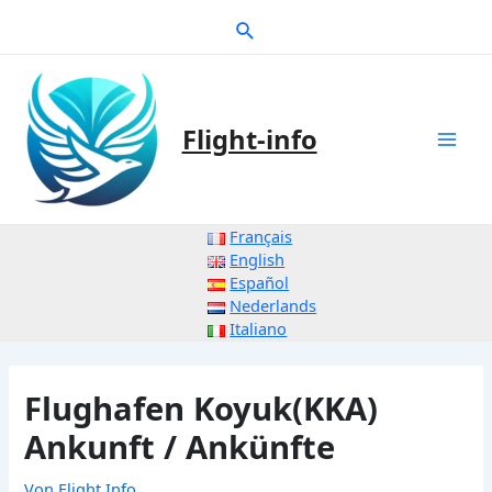
Zum
Suche
Inhalt
springen
Flight-info
Mai
Men
Français
English
Español
Nederlands
Italiano
Flughafen Koyuk(KKA)
Ankunft / Ankünfte
Von
Flight Info