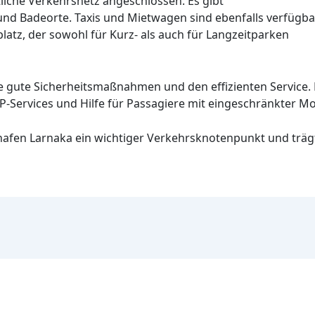
tliche Verkehrsnetz angeschlossen. Es gibt
d Badeorte. Taxis und Mietwagen sind ebenfalls verfügbar
atz, der sowohl für Kurz- als auch für Langzeitparken
e gute Sicherheitsmaßnahmen und den effizienten Service. 
IP-Services und Hilfe für Passagiere mit eingeschränkter Mob
lughafen Larnaka ein wichtiger Verkehrsknotenpunkt und trä