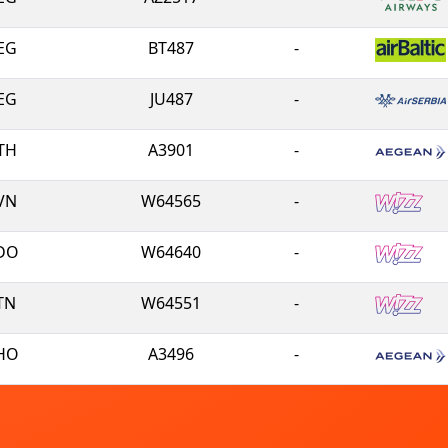
EG
BT487
-
EG
JU487
-
TH
A3901
-
VN
W64565
-
DO
W64640
-
TN
W64551
-
HO
A3496
-