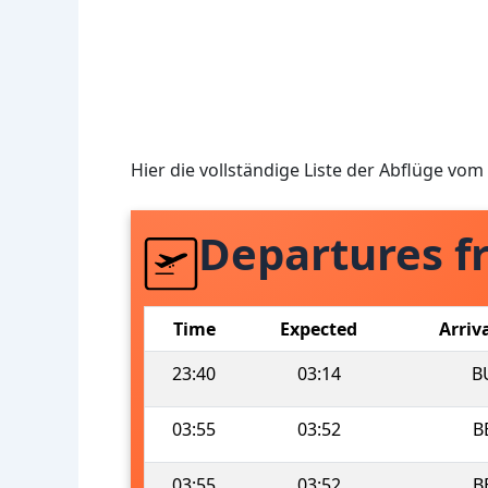
Hier die vollständige Liste der Abflüge vom
Departures f
Time
Expected
Arriv
23:40
03:14
B
03:55
03:52
B
03:55
03:52
B