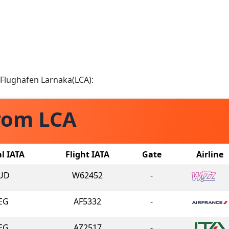
 Flughafen Larnaka(LCA):
rom LCA
al IATA
Flight IATA
Gate
Airline
UD
W62452
-
EG
AF5332
-
EG
AZ2517
-