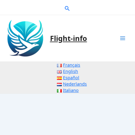
Zum
Suche
Inhalt
springen
Flight-info
Mai
Men
Français
English
Español
Nederlands
Italiano