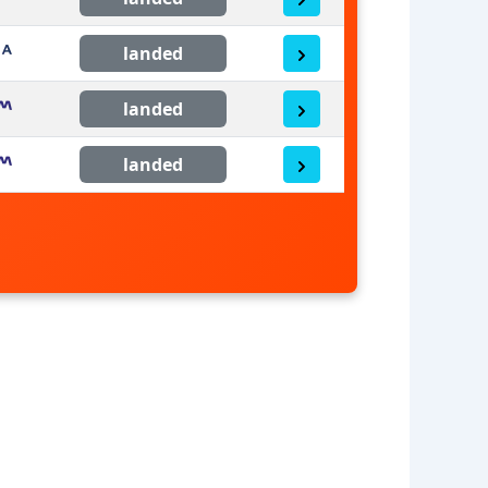
landed
landed
landed