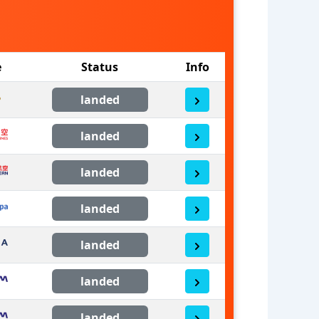
e
Status
Info
landed
landed
landed
landed
landed
landed
landed