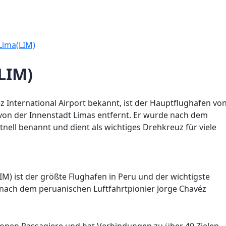
Lima(LIM)
LIM)
vez International Airport bekannt, ist der Hauptflughafen vo
r von der Innenstadt Limas entfernt. Er wurde nach dem
nell benannt und dient als wichtiges Drehkreuz für viele
LIM) ist der größte Flughafen in Peru und der wichtigste
t nach dem peruanischen Luftfahrtpionier Jorge Chavéz
lionen Passagiere und hat Verbindungen zu über 40 Zielen