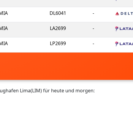
MIA
DL6041
-
MIA
LA2699
-
MIA
LP2699
-
lughafen Lima(LIM) für heute und morgen: