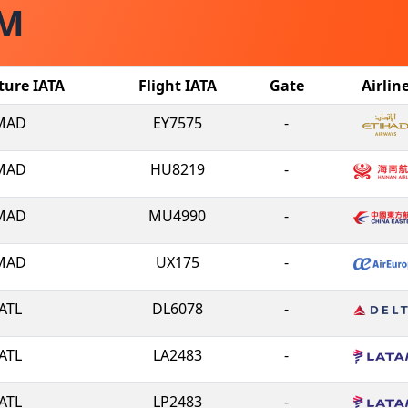
IM
ture IATA
Flight IATA
Gate
Airlin
MAD
EY7575
-
MAD
HU8219
-
MAD
MU4990
-
MAD
UX175
-
ATL
DL6078
-
ATL
LA2483
-
ATL
LP2483
-