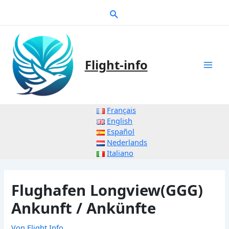
Zum
Suche
Inhalt
springen
Flight-info
Mai
Men
Français
English
Español
Nederlands
Italiano
Flughafen Longview(GGG)
Ankunft / Ankünfte
Von
Flight Info