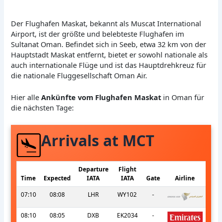
Der Flughafen Maskat, bekannt als Muscat International
Airport, ist der größte und belebteste Flughafen im
Sultanat Oman. Befindet sich in Seeb, etwa 32 km von der
Hauptstadt Maskat entfernt, bietet er sowohl nationale als
auch internationale Flüge und ist das Hauptdrehkreuz für
die nationale Fluggesellschaft Oman Air.
Hier alle
Ankünfte vom Flughafen Maskat
in Oman für
die nächsten Tage:
Arrivals at MCT
Departure
Flight
Time
Expected
IATA
IATA
Gate
Airline
07:10
08:08
LHR
WY102
-
08:10
08:05
DXB
EK2034
-