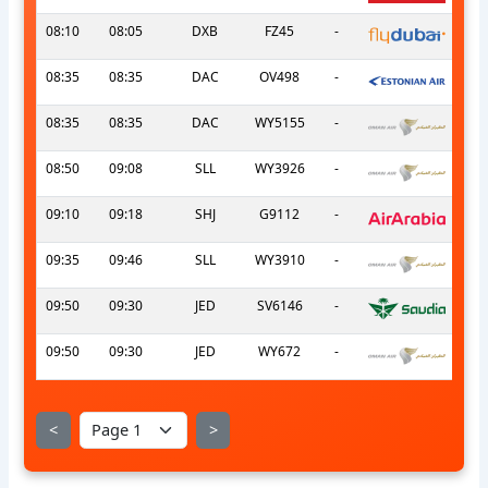
08:10
08:05
DXB
FZ45
-
08:35
08:35
DAC
OV498
-
08:35
08:35
DAC
WY5155
-
08:50
09:08
SLL
WY3926
-
09:10
09:18
SHJ
G9112
-
09:35
09:46
SLL
WY3910
-
09:50
09:30
JED
SV6146
-
09:50
09:30
JED
WY672
-
<
>