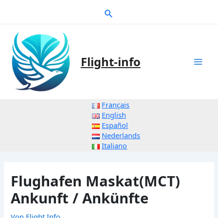
Zum
Suche
Inhalt
springen
Flight-info
Mai
Men
Français
English
Español
Nederlands
Italiano
Flughafen Maskat(MCT)
Ankunft / Ankünfte
Von
Flight Info