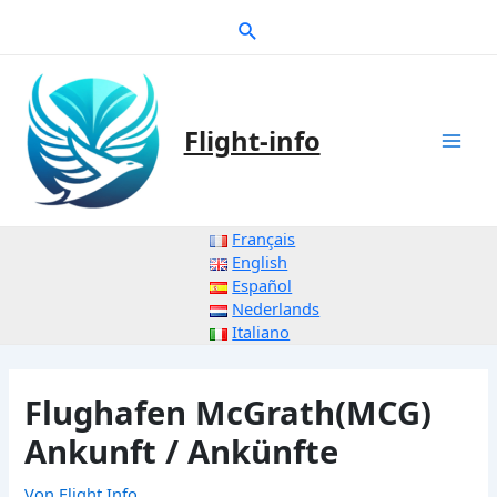
Zum
Suche
Inhalt
springen
Flight-info
Mai
Men
Français
English
Español
Nederlands
Italiano
Flughafen McGrath(MCG)
Ankunft / Ankünfte
Von
Flight Info