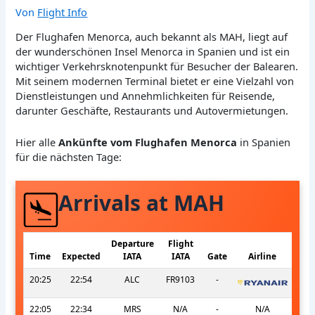
Von
Flight Info
Der Flughafen Menorca, auch bekannt als MAH, liegt auf
der wunderschönen Insel Menorca in Spanien und ist ein
wichtiger Verkehrsknotenpunkt für Besucher der Balearen.
Mit seinem modernen Terminal bietet er eine Vielzahl von
Dienstleistungen und Annehmlichkeiten für Reisende,
darunter Geschäfte, Restaurants und Autovermietungen.
Hier alle
Ankünfte vom Flughafen Menorca
in Spanien
für die nächsten Tage:
Arrivals at MAH
Departure
Flight
Time
Expected
IATA
IATA
Gate
Airline
20:25
22:54
ALC
FR9103
-
22:05
22:34
MRS
N/A
-
N/A