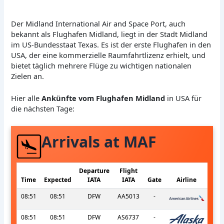
Der Midland International Air and Space Port, auch
bekannt als Flughafen Midland, liegt in der Stadt Midland
im US-Bundesstaat Texas. Es ist der erste Flughafen in den
USA, der eine kommerzielle Raumfahrtlizenz erhielt, und
bietet täglich mehrere Flüge zu wichtigen nationalen
Zielen an.
Hier alle
Ankünfte vom Flughafen Midland
in USA für
die nächsten Tage:
Arrivals at MAF
Departure
Flight
Time
Expected
IATA
IATA
Gate
Airline
08:51
08:51
DFW
AA5013
-
08:51
08:51
DFW
AS6737
-