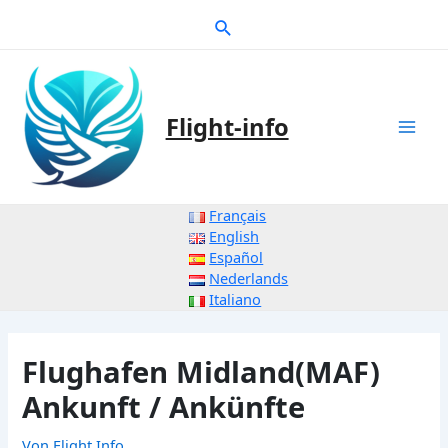
Zum
Suche
Inhalt
springen
Flight-info
Mai
Men
Français
English
Español
Nederlands
Italiano
Flughafen Midland(MAF)
Ankunft / Ankünfte
Von
Flight Info