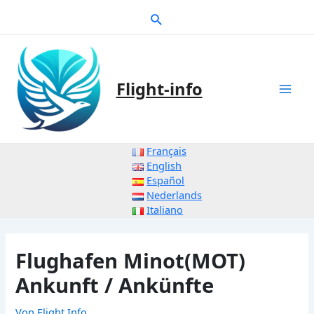
Zum
Suche
Inhalt
springen
Flight-info
Mai
Men
Français
English
Español
Nederlands
Italiano
Flughafen Minot(MOT)
Ankunft / Ankünfte
Von
Flight Info