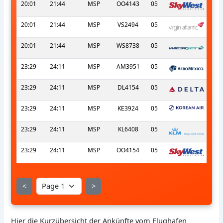
20:01
21:44
MSP
OO4143
05
20:01
21:44
MSP
VS2494
05
20:01
21:44
MSP
WS8738
05
23:29
24:11
MSP
AM3951
05
23:29
24:11
MSP
DL4154
05
23:29
24:11
MSP
KE3924
05
23:29
24:11
MSP
KL6408
05
23:29
24:11
MSP
OO4154
05
<
>
Hier die Kurzübersicht der Ankünfte vom Flughafen