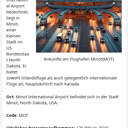
al Airport
bezeichnet,
liegt in
Minot,
einer
kleinen
Stadt im
US-
Bundesstaa
Ankünfte am Flughafen Minot(MOT)
t North
Dakota. Er
bietet
sowohl Inlandsflüge als auch gelegentlich internationale
Flüge an, hauptsächlich nach Kanada.
Ort:
Minot International Airport befindet sich in der Stadt
Minot, North Dakota, USA.
Code:
MOT
Jährliches Passagieraufkommen:
170.000 (in 2019)