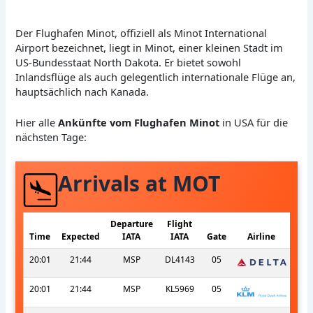
Der Flughafen Minot, offiziell als Minot International
Airport bezeichnet, liegt in Minot, einer kleinen Stadt im
US-Bundesstaat North Dakota. Er bietet sowohl
Inlandsflüge als auch gelegentlich internationale Flüge an,
hauptsächlich nach Kanada.
Hier alle
Ankünfte vom Flughafen Minot
in USA für die
nächsten Tage:
Arrivals at MOT
Departure
Flight
Time
Expected
IATA
IATA
Gate
Airline
20:01
21:44
MSP
DL4143
05
20:01
21:44
MSP
KL5969
05