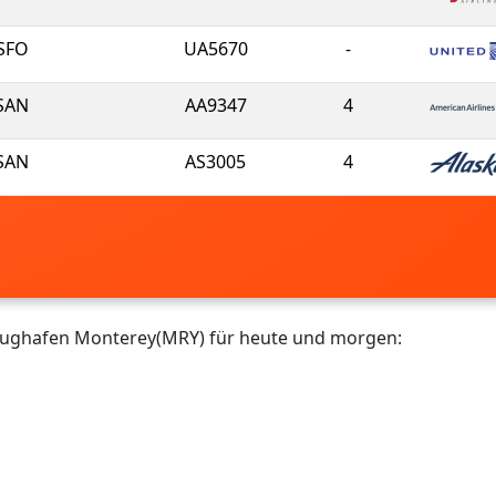
SFO
UA5670
-
SAN
AA9347
4
SAN
AS3005
4
Flughafen Monterey(MRY) für heute und morgen: