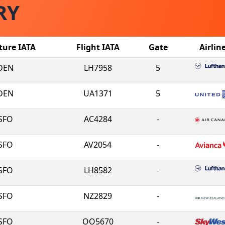
RY
ture IATA
Flight IATA
Gate
Airlin
DEN
LH7958
5
DEN
UA1371
5
SFO
AC4284
-
SFO
AV2054
-
SFO
LH8582
-
SFO
NZ2829
-
SFO
OO5670
-