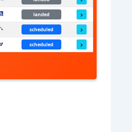
landed
scheduled
scheduled