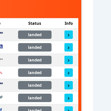
e
Status
Info
landed
landed
landed
landed
landed
landed
landed