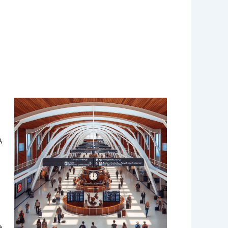
A
h
e