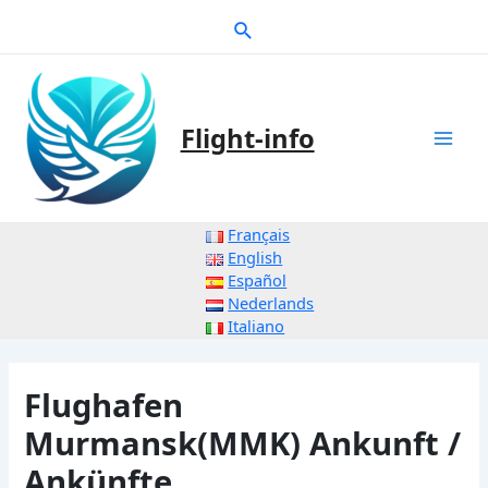
Zum
Suche
Inhalt
springen
Flight-info
Mai
Men
Français
English
Español
Nederlands
Italiano
Flughafen
Murmansk(MMK) Ankunft /
Ankünfte