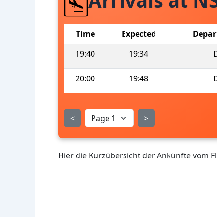
Arrivals at N
Time
Expected
Depar
19:40
19:34
20:00
19:48
<
>
Hier die Kurzübersicht der Ankünfte vom 