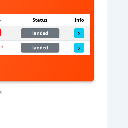
e
Status
Info
landed
landed
: