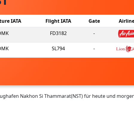
ST
ture IATA
Flight IATA
Gate
Airlin
DMK
FD3182
-
DMK
SL794
-
Flughafen Nakhon Si Thammarat(NST) für heute und morgen