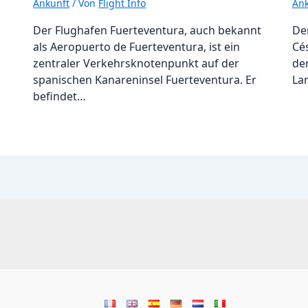
Ankunft
/ Von
Flight Info
Ank
Der Flughafen Fuerteventura, auch bekannt
De
als Aeropuerto de Fuerteventura, ist ein
Cé
zentraler Verkehrsknotenpunkt auf der
de
spanischen Kanareninsel Fuerteventura. Er
La
befindet…