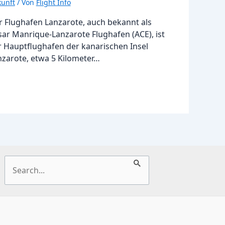
unft
/ Von
Flight Info
r Flughafen Lanzarote, auch bekannt als
sar Manrique-Lanzarote Flughafen (ACE), ist
r Hauptflughafen der kanarischen Insel
nzarote, etwa 5 Kilometer…
Suchen
nach: