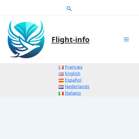
Zum
Suche
Inhalt
springen
Flight-info
Mai
Men
Français
English
Español
Nederlands
Italiano