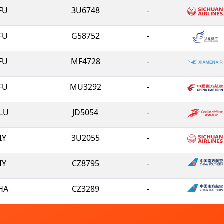
FU
3U6748
-
FU
G58752
-
FU
MF4728
-
FU
MU3292
-
LU
JD5054
-
IY
3U2055
-
IY
CZ8795
-
HA
CZ3289
-