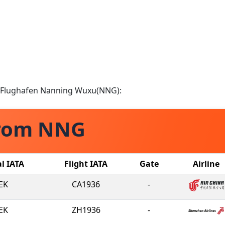
om Flughafen Nanning Wuxu(NNG):
from NNG
al IATA
Flight IATA
Gate
Airline
EK
CA1936
-
EK
ZH1936
-