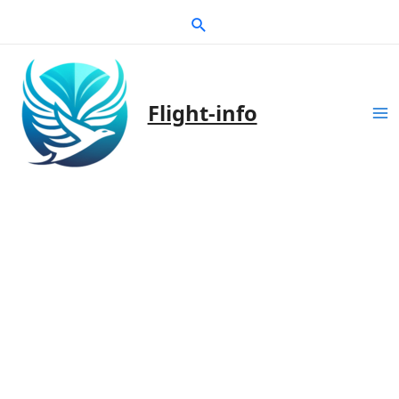
Zum
Suche
Inhalt
springen
Flight-info
Ma
Me