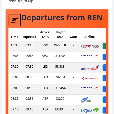
Orenburg(REN):
Departures from REN
Arrival
Flight
Time
Expected
IATA
IATA
Gate
Airline
S
18:35
03:15
SVX
WZ2050
-
a
05:45
05:45
SVO
SU1245
-
sch
07:30
07:30
LED
5N588
-
sch
08:00
08:00
LED
FV6454
-
sch
08:00
08:00
LED
SU6454
-
sch
08:35
08:35
AER
IO209
-
sch
09:10
09:10
AER
EO434
-
sch