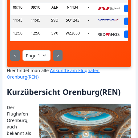
09:10
09:10
AER
N4434
-
sch
11:45
11:45
SVO
SU1243
-
sch
12:50
12:50
SVX
WZ2050
-
sch
<
>
Hier findet man alle
Ankünfte am Flughafen
Orenburg(REN)
Kurzübersicht Orenburg(REN)
Der
Flughafen
Orenburg,
auch
bekannt als