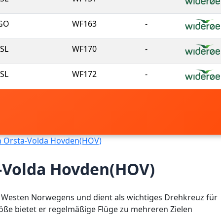
GO
WF163
-
SL
WF170
-
SL
WF172
-
n Orsta-Volda Hovden(HOV)
a-Volda Hovden(HOV)
m Westen Norwegens und dient als wichtiges Drehkreuz für
Größe bietet er regelmäßige Flüge zu mehreren Zielen