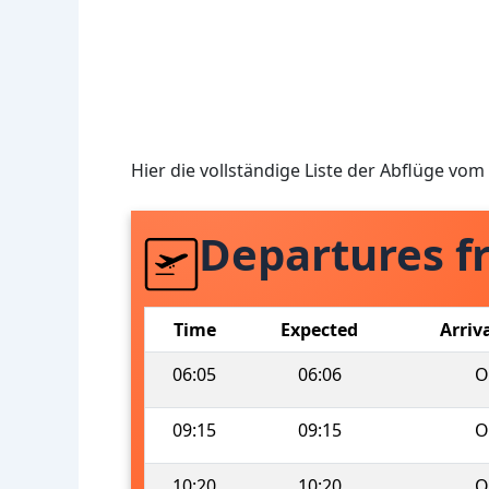
Hier die vollständige Liste der Abflüge v
Departures 
Time
Expected
Arriv
06:05
06:06
O
09:15
09:15
O
10:20
10:20
O