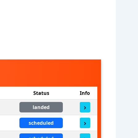
Status
Info
landed
scheduled