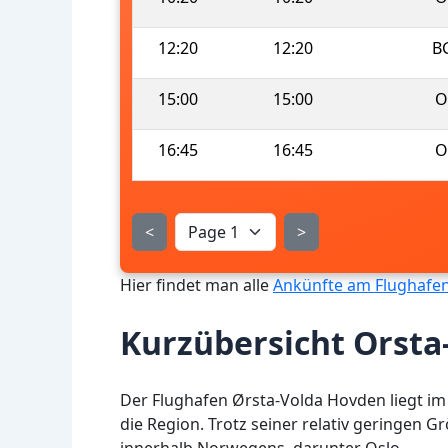
12:20
12:20
B
15:00
15:00
O
16:45
16:45
O
<
>
Hier findet man alle
Ankünfte am Flughafe
Kurzübersicht Orst
Der Flughafen Ørsta-Volda Hovden liegt i
die Region. Trotz seiner relativ geringen 