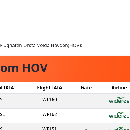
om Flughafen Orsta-Volda Hovden(HOV):
from HOV
al IATA
Flight IATA
Gate
Airline
SL
WF160
-
SL
WF162
-
SL
WF151
-