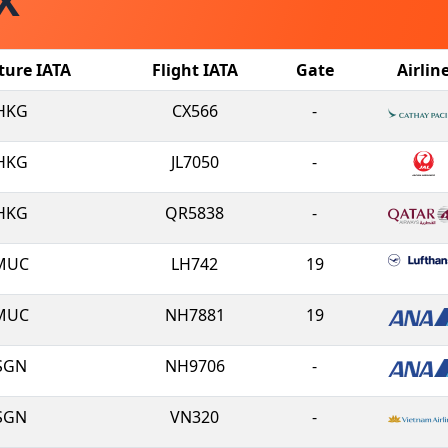
IX
ture IATA
Flight IATA
Gate
Airlin
HKG
CX566
-
HKG
JL7050
-
HKG
QR5838
-
MUC
LH742
19
MUC
NH7881
19
SGN
NH9706
-
SGN
VN320
-