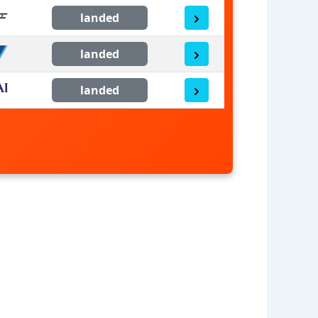
landed
landed
landed