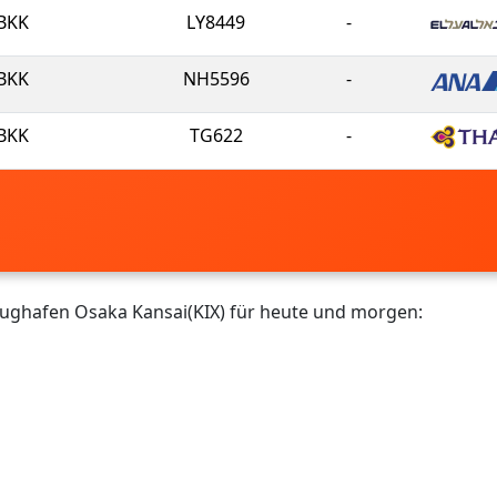
BKK
LY8449
-
BKK
NH5596
-
BKK
TG622
-
lughafen Osaka Kansai(KIX) für heute und morgen: