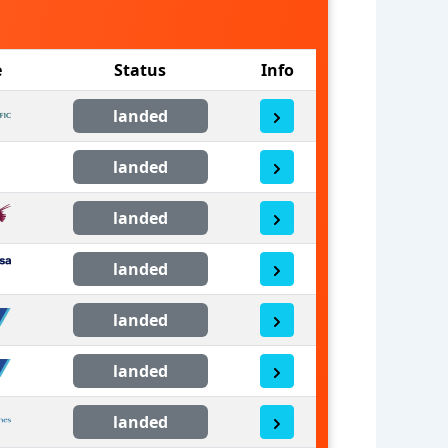
e
Status
Info
landed
landed
landed
landed
landed
landed
landed